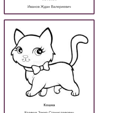
Иванов Ждан Валериевич
Кошка
Кравчук Закир Станиславович