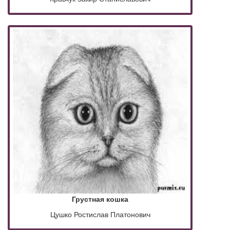
Грустная кошка
Цушко Ростислав Платонович