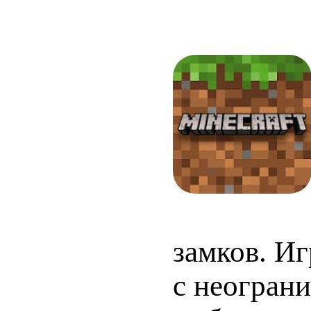
замков. И
с неогран