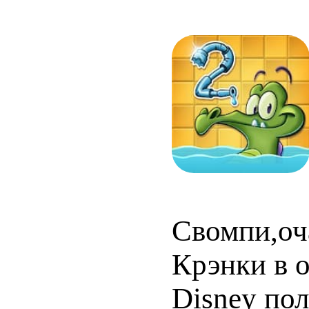
Свомпи,оч
Крэнки в 
Disney по