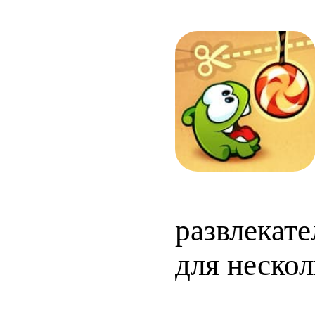
развлекат
для неско