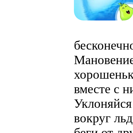
бесконечн
Мановение
хорошеньк
вместе с н
Уклоняйся
вокруг льд
беги от др