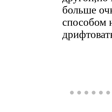
больше оч
способом н
дрифтоват
❮