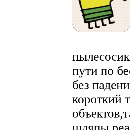
пылесосик
пути по б
без паден
короткий 
объектов,т
шляпы,реа