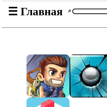
Главная
☰
🔎
Главная
Cлайдшоу
Анимация
О
нас