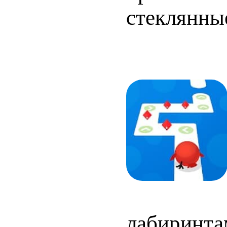
стеклянны
лабиринтам