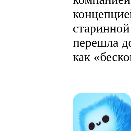
концепцие
старинной
перешла д
как «беско