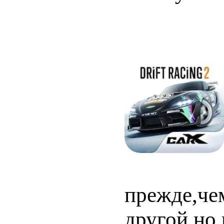
прежде,чем
другой,но 