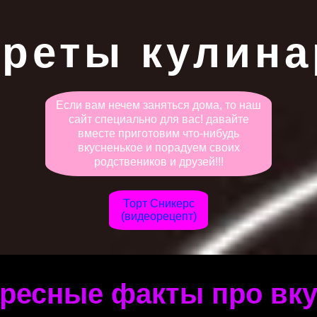
креты кулина
Если вам нечем заняться дома, то наш
сайт специально для вас! давайте
вместе приготовим что-нибудь
вкусненькое и порадуем своих
родствеников и друзей!!!
Торт Cникерс
(видеорецепт)
ресные факты про вк