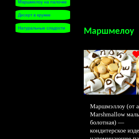
Маршмелоу на палочке
Десерт в кружке
Натуральные сладости
Маршмелоу
Маршмэллоу (от а
Marshmallow маль
болотная) —
кондитерское изде
напоминающее па