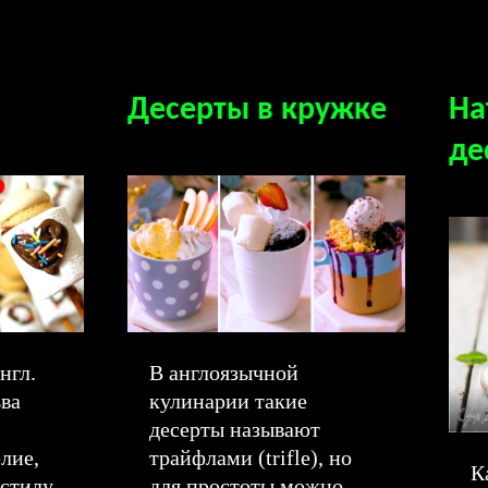
Десерты в кружке
На
де
нгл.
В англоязычной
ва
кулинарии такие
десерты называют
лие,
трайфлами (trifle), но
К
стилу
для простоты можно