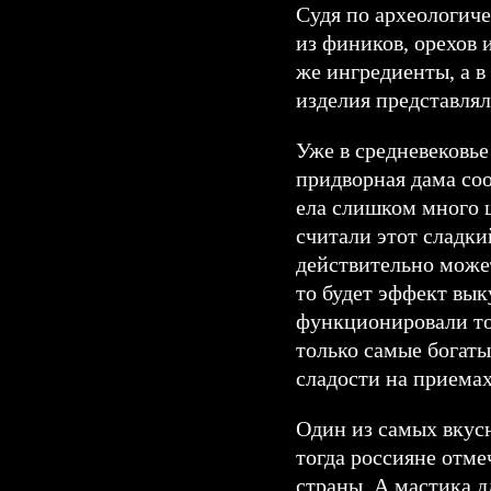
Судя по археологич
из фиников, орехов 
же ингредиенты, а 
изделия представлял
Уже в средневековье
придворная дама соо
ела слишком много 
считали этот сладк
действительно может
то будет эффект вы
функционировали тол
только самые богат
сладости на приемах
Один из самых вкусн
тогда россияне отм
страны. А мастика д