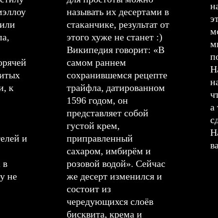
н
мэллоу
называть их десертами в
э
 или
стаканчике, результат от
м
па,
этого хуже не станет :)
м
Википедия говорит: «В
п
орячей
самом раннем
Н
битых
сохранившемся рецепте
н
и, к
трайфла, датированном
ч
1596 годом, он
а
представляет собой
с
густой крем,
Н
телей и
приправленный
в
сахаром, имбирём и
 в
розовой водой». Сейчас
у не
же десерт изменился и
состоит из
чередующихся слоёв
бисквита, крема и