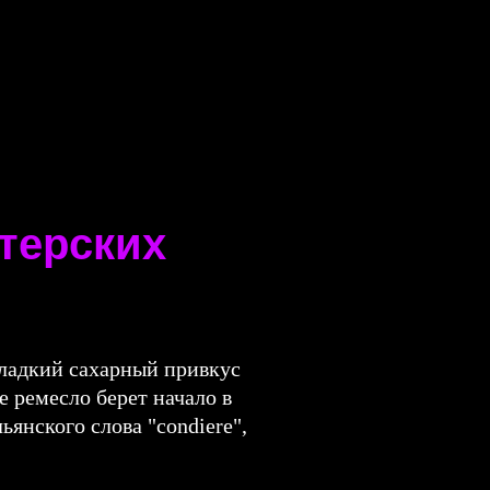
терских
ладкий сахарный привкус
 ремесло берет начало в
янского слова "condiere",