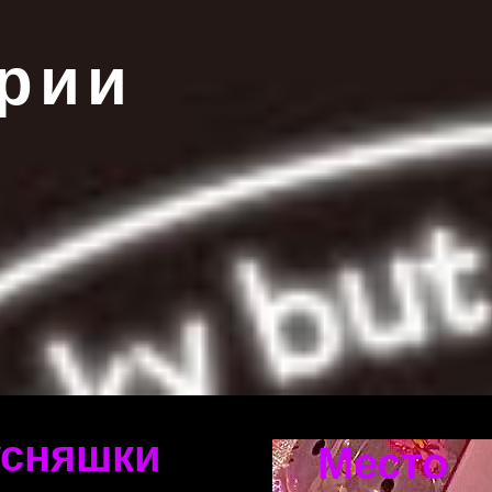
рии
усняшки
Место