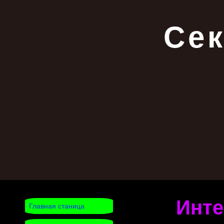
Се
Инте
Главная станица