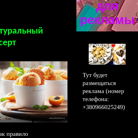
для
рекламы
туральный
серт
Тут будет
размещаться
реклама (номер
телефона:
+380966025249)
ак правило