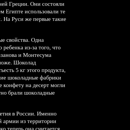
ней Греции. Они состояли
ем Египте использовали те
. На Руси же первые такие
ые свойства. Одна
ребенка из-за того, что
азанова и Монтесума
ложе. Шоколад
есть 5 кг этого продукта,
ские шоколадные фабрики
е конфету на десерт могли
тно брали шоколадные
летия в России. Именно
й армии из территории
ко теперь она считается