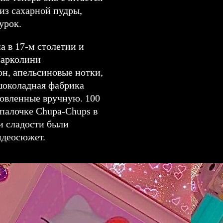
из сахарной пудры,
урок.
а в 17-м столетии и
Марколини
он, апельсиновые нотки,
шоколадная фабрика
овленные вручную. 100
 палочке Chupa-Chups в
и сладости были
идеосюжет.