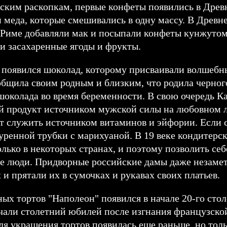
еским раскопкам, первые конфеты появились в Древ
и меда, которые смешивались в одну массу. В Древн
в Риме добавляли мак и посыпали конфеты кунжутом
и засахаренные ягоды и фрукты.
 появился шоколад, которому присваивали волшебн
бщила своим родным и близким, что родила черного 
шоколада во время беременности. В свою очередь К
ий продукт источником мужской силы на любовном 
 служить источником витаминов и эйфории. Если съ
куренной трубки с марихуаной. В 19 веке кондитер
ько в некоторых странах, и поэтому позволить себ
ые люди. Придворные российские дамы даже незаме
 и прятали их в сумочках и рукавах своих платьев.
ых тортов "Наполеон" появился в начале 20-го сто
ечали столетний юбилей после изгнания французско
ля украшения тортов появилась еще раньше, но толь