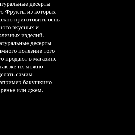
атуральные десерты
то Фрукты из которых
ожно приготовить оень
ного вкусных и
олезных изделий.
атуральные десерты
амного полезние того
то продают в магазине
 так же их можно
делать самим.
апример бакушкино
аренье или джем.