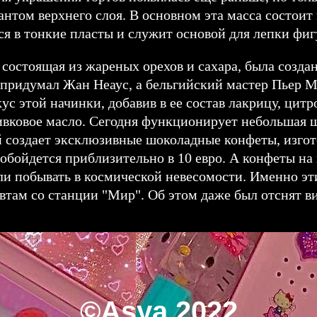
том верхнего слоя. В основном эта масса состоит 
ся в тонкие пласты и служит основой для лепки фиг
 состоящая из жареных орехов и сахара, была создан
е придумал Жан Неаус, а бельгийский мастер Пьер 
ус этой начинки, добавив в ее состав лакрицу, цитр
ливковое масло. Сегодня функционирует небольшая 
 создает эксклюзивные шоколадные конфеты, изгот
обойдется приблизительно в 10 евро. А конфеты на
ли побывать в космической невесомости. Именно эт
втам со станции "Мир". Об этом даже был отснят в
©Asya 2022