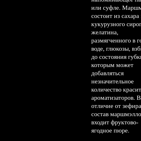
или суфле. Марш
состоит из сахара
кукурузного сиро
желатина,
размягченного в г
воде, глюкозы, вз
до состояния губк
которым может
добавляться
незначительное
количество краси
ароматизаторов. В
отличие от зефира
состав маршмэлло
входит фруктово-
ягодное пюре.