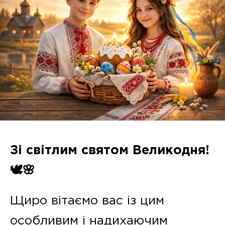
Зі світлим святом Великодня!
🕊️🌸
Щиро вітаємо вас із цим
особливим і надихаючим