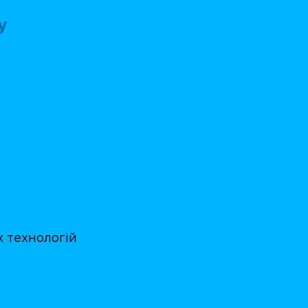
у
 технологій