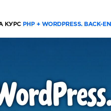
А КУРС
PHP + WORDPRESS. BACK-E