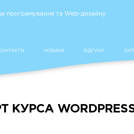
а програмування та Web-дизайну
КОНТАКТИ
НОВИНИ
ВІДГУКИ
ЗАП
РТ КУРСА WORDPRESS