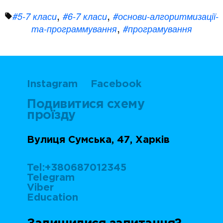
Tags:
,
,
5-7 класи
6-7 класи
основи-алгоритмизації-
,
та-программування
програмування
Instagram
Facebook
Подивитися схему
проїзду
Вулиця Сумська, 47, Харків
Tel:+380687012345
Telegram
Viber
Education