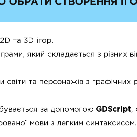
О ОБРАТИ СТВОРЕННЯ ІГО
2D та 3D ігор.
рами, який складається з різних ві
 світи та персонажів з графічних 
дбувається за допомогою
GDScript
,
грованої мови з легким синтаксисом.