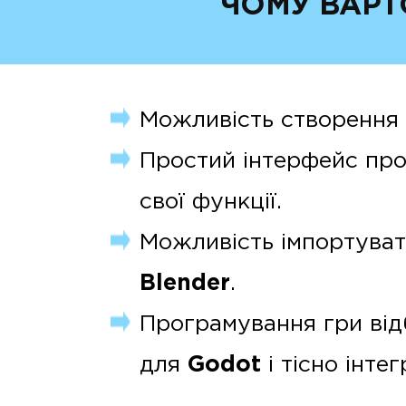
ЧОМУ ВАРТ
Можливість створення 
Простий інтерфейс прог
свої функції.
Можливість імпортувати
Blender
.
Програмування гри ві
для
Godot
і тісно інте