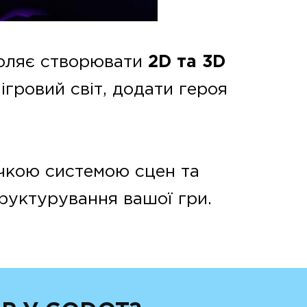
воляє створювати
2D та 3D
ігровий світ, додати героя
учкою системою сцен та
труктурування вашої гри.