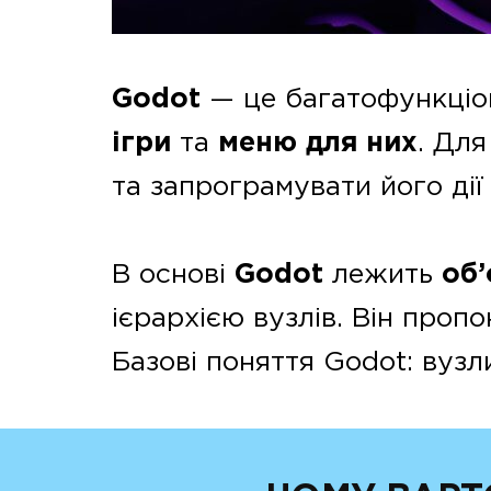
Godot
— це багатофункціо
ігри
та
меню для них
. Для
та запрограмувати його дії т
В основі
Godot
лежить
об’
ієрархією вузлів. Він проп
Базові поняття Godot: вузли