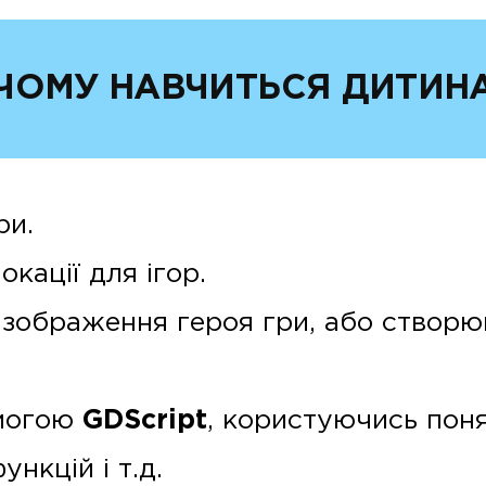
ЧОМУ НАВЧИТЬСЯ ДИТИН
ри.
кації для ігор.
 зображення героя гри, або створю
омогою
GDScript
, користуючись поня
нкцій і т.д.