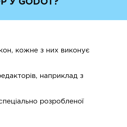
Р У GODOT?
кон, кожне з них виконує
редакторів, наприклад з
 спеціально розробленої