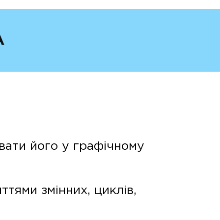
А
вати його у графічному
ттями змінних, циклів,